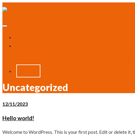
Home
Projects
Projects – 2 Column
Projects – 3 Column
Projects – 4 Colu
Interior Painting
Exterior Painting
Flooring
Wallpaper
Contact
Uncategorized
12/11/2023
Hello world!
Welcome to WordPress. This is your first post. Edit or delete it, t