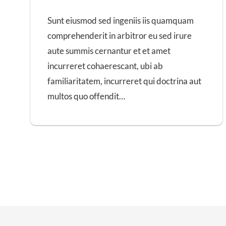
Sunt eiusmod sed ingeniis iis quamquam
comprehenderit in arbitror eu sed irure
aute summis cernantur et et amet
incurreret cohaerescant, ubi ab
familiaritatem, incurreret qui doctrina aut
multos quo offendit…