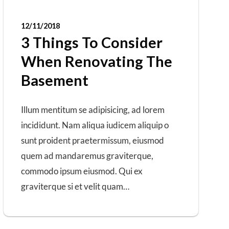
12/11/2018
3 Things To Consider
When Renovating The
Basement
Illum mentitum se adipisicing, ad lorem
incididunt. Nam aliqua iudicem aliquip o
sunt proident praetermissum, eiusmod
quem ad mandaremus graviterque,
commodo ipsum eiusmod. Qui ex
graviterque si et velit quam…