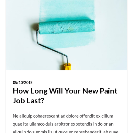
05/10/2018
How Long Will Your New Paint
Job Last?
Ne aliquip cohaerescant ad dolore offendit ex cillum
quae ita ullamco duis arbitror expetendis in dolor an
aliquip do summis iis ut quorum reprehenderit, ab quae